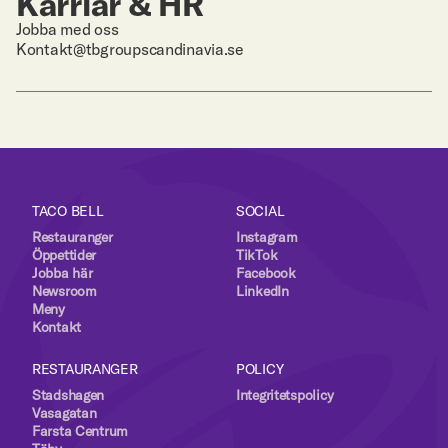
Karriär & HR
Jobba med oss
Kontakt@tbgroupscandinavia.se
TACO BELL
SOCIAL
Restauranger
Instagram
Öppettider
TikTok
Jobba här
Facebook
Newsroom
LinkedIn
Meny
Kontakt
RESTAURANGER
POLICY
Stadshagen
Integritetspolicy
Vasagatan
Farsta Centrum