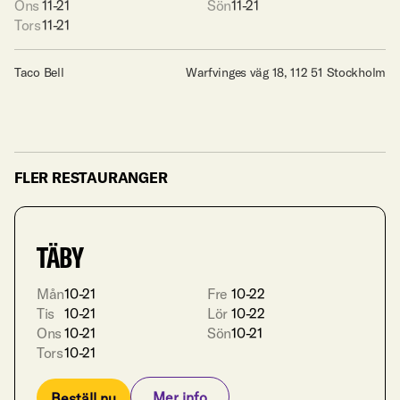
Ons
11-21

Sön
11-21
Tors
Taco Bell
Warfvinges väg 18, 112 51 Stockholm
FLER RESTAURANGER
TÄBY
Mån
10-21

Fre
10-22

Tis
10-21

Lör
10-22

Ons
10-21

Sön
10-21
Tors
10-21
Mer info
Beställ nu