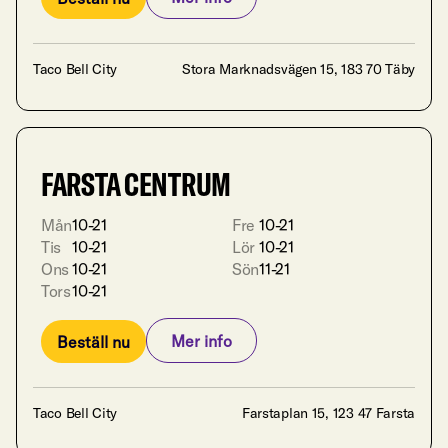
Mer info
Beställ nu
Taco Bell City
Stora Marknadsvägen 15, 183 70 Täby
FARSTA CENTRUM
Mån
10-21

Fre
10-21

Tis
10-21

Lör
10-21

Ons
10-21

Sön
11-21
Tors
Mer info
Beställ nu
Mer info
Beställ nu
Taco Bell City
Farstaplan 15, 123 47 Farsta