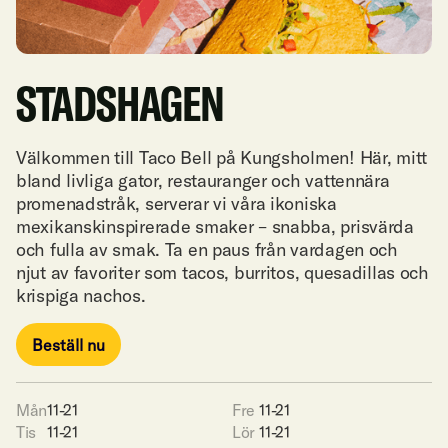
STADSHAGEN
Välkommen till Taco Bell på Kungsholmen! Här, mitt
bland livliga gator, restauranger och vattennära
promenadstråk, serverar vi våra ikoniska
mexikanskinspirerade smaker – snabba, prisvärda
och fulla av smak. Ta en paus från vardagen och
njut av favoriter som tacos, burritos, quesadillas och
krispiga nachos.
Beställ nu
Beställ nu
Mån
11-21

Fre
11-21

Tis
11-21

Lör
11-21
