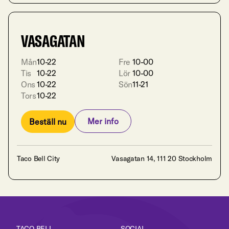
VASAGATAN
Mån
10-22

Fre
10-00

Tis
10-22

Lör
10-00

Ons
10-22

Sön
11-21
Tors
10-22
Mer info
Beställ nu
Mer info
Beställ nu
Taco Bell City
Vasagatan 14, 111 20 Stockholm
TACO BELL
SOCIAL