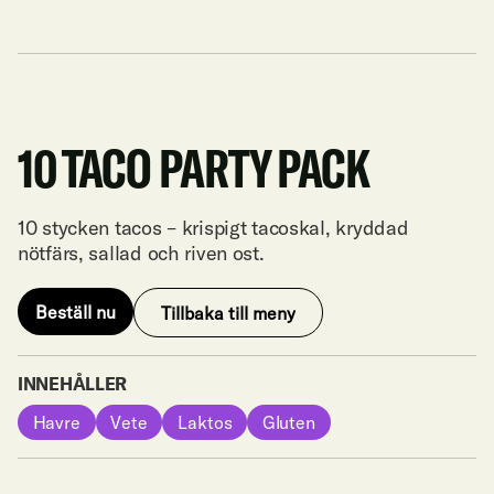
199:-
10 TACO PARTY PACK
10 stycken tacos – krispigt tacoskal, kryddad
nötfärs, sallad och riven ost.
Beställ nu
Tillbaka till meny
Beställ nu
Tillbaka till meny
INNEHÅLLER
Havre
Vete
Laktos
Gluten