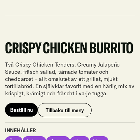
82:-
CRISPY CHICKEN BURRITO
Två Crispy Chicken Tenders, Creamy Jalapeño
Sauce, fräsch sallad, tärnade tomater och
cheddarost – allt omslutet av ett grillat, mjukt
tortillabröd. En självklar favorit med en härlig mix av
krispigt, krämigt och fräscht i varje tugga.
Beställ nu
Tillbaka till meny
Beställ nu
Tillbaka till meny
INNEHÅLLER