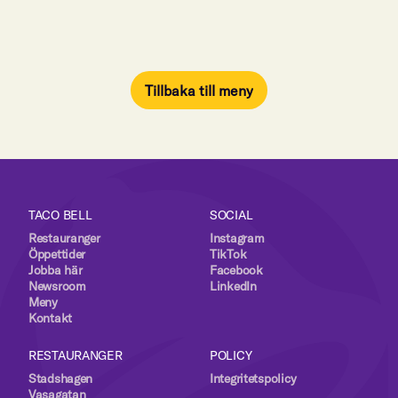
CHICKEN NACHOS MED NACHO
35:-
CHEESE SAUCE
VEGGIE DELUXE BOX
155:-
Tillbaka till meny
Tillbaka till meny
TACO BELL
SOCIAL
Restauranger
Instagram
Öppettider
TikTok
Jobba här
Facebook
Newsroom
LinkedIn
Meny
Kontakt
RESTAURANGER
POLICY
Stadshagen
Integritetspolicy
Vasagatan